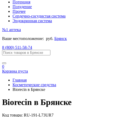
Потенция
Похудение
Прочее
Сердечно-сосудистая система
Эндокринная система
№1
аптека
Ваше местоположение:
руб.
Брянск
8 (800) 511-58-74
0
Корзина пуста
Главная
Косметические средства
Biorecin в Брянске
Biorecin в Брянске
Код товара:
RU-191-L73UR7