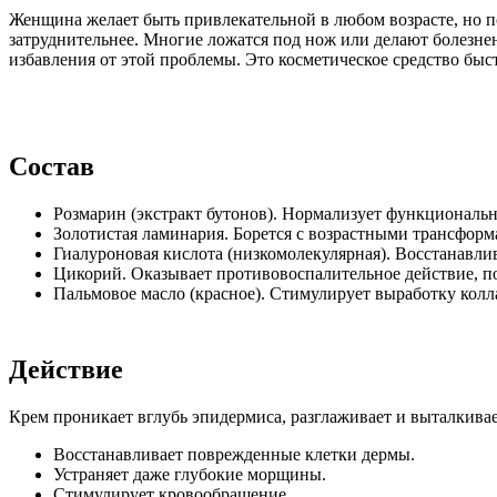
Женщина желает быть привлекательной в любом возрасте, но по
затруднительнее. Многие ложатся под нож или делают болезненн
избавления от этой проблемы. Это косметическое средство быс
Состав
Розмарин (экстракт бутонов). Нормализует функционально
Золотистая ламинария. Борется с возрастными трансформ
Гиалуроновая кислота (низкомолекулярная). Восстанавлив
Цикорий. Оказывает противовоспалительное действие, по
Пальмовое масло (красное). Стимулирует выработку колл
Действие
Крем проникает вглубь эпидермиса, разглаживает и выталкива
Восстанавливает поврежденные клетки дермы.
Устраняет даже глубокие морщины.
Стимулирует кровообращение.