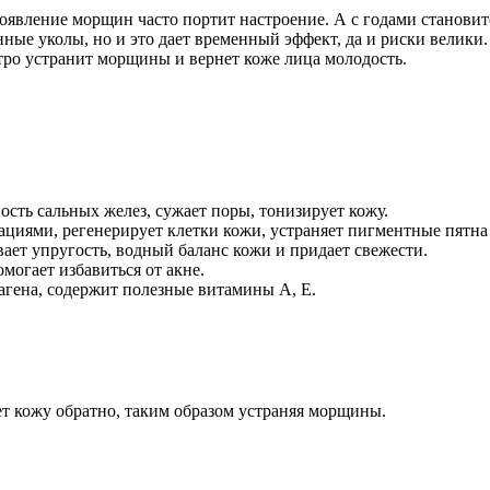
явление морщин часто портит настроение. А с годами становитс
ые уколы, но и это дает временный эффект, да и риски велики. 
тро устранит морщины и вернет коже лица молодость.
сть сальных желез, сужает поры, тонизирует кожу.
ациями, регенерирует клетки кожи, устраняет пигментные пятна 
ает упругость, водный баланс кожи и придает свежести.
могает избавиться от акне.
агена, содержит полезные витамины А, Е.
ет кожу обратно, таким образом устраняя морщины.