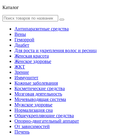
Каталог
Антипаразитные средства
Вены
Геморрой
Диабет
Для роста и укрепления волос и ресниц
Женская красота
Женское здоровье
ЖКТ
Зрение
Иммунитет
Кожные заболевания
Косметические средства
Мозговая деятельность
Мочевыводящая система
Мужское здоровье
Нормализация сна
Общеукрепляющие средства
Опорно-двигательный аппарат
От зависимостей
Печень