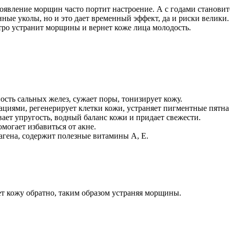
явление морщин часто портит настроение. А с годами становитс
ые уколы, но и это дает временный эффект, да и риски велики. 
тро устранит морщины и вернет коже лица молодость.
сть сальных желез, сужает поры, тонизирует кожу.
ациями, регенерирует клетки кожи, устраняет пигментные пятна 
ает упругость, водный баланс кожи и придает свежести.
могает избавиться от акне.
агена, содержит полезные витамины А, Е.
ет кожу обратно, таким образом устраняя морщины.