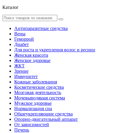
Каталог
Антипаразитные средства
Вены
Геморрой
Диабет
Для роста и укрепления волос и ресниц
Женская красота
Женское здоровье
ЖКТ
Зрение
Иммунитет
Кожные заболевания
Косметические средства
Мозговая деятельность
Мочевыводящая система
Мужское здоровье
Нормализация сна
Общеукрепляющие средства
Опорно-двигательный аппарат
От зависимостей
Печень