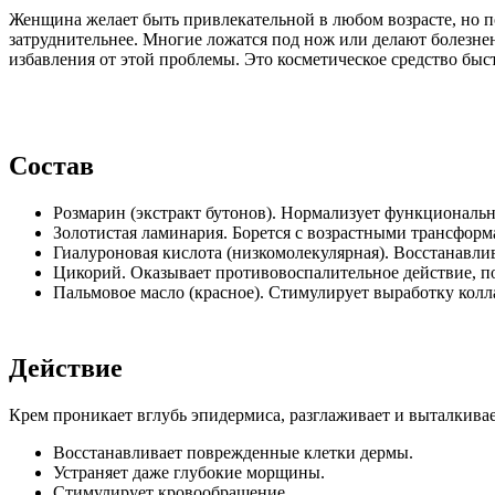
Женщина желает быть привлекательной в любом возрасте, но по
затруднительнее. Многие ложатся под нож или делают болезненн
избавления от этой проблемы. Это косметическое средство быс
Состав
Розмарин (экстракт бутонов). Нормализует функционально
Золотистая ламинария. Борется с возрастными трансформ
Гиалуроновая кислота (низкомолекулярная). Восстанавлив
Цикорий. Оказывает противовоспалительное действие, по
Пальмовое масло (красное). Стимулирует выработку колл
Действие
Крем проникает вглубь эпидермиса, разглаживает и выталкива
Восстанавливает поврежденные клетки дермы.
Устраняет даже глубокие морщины.
Стимулирует кровообращение.