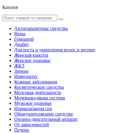
Каталог
Антипаразитные средства
Вены
Геморрой
Диабет
Для роста и укрепления волос и ресниц
Женская красота
Женское здоровье
ЖКТ
Зрение
Иммунитет
Кожные заболевания
Косметические средства
Мозговая деятельность
Мочевыводящая система
Мужское здоровье
Нормализация сна
Общеукрепляющие средства
Опорно-двигательный аппарат
От зависимостей
Печень