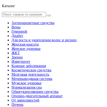
Каталог
Антипаразитные средства
Вены
Геморрой
Диабет
Для роста и укрепления волос и ресниц
Женская красота
Женское здоровье
ЖКТ
Зрение
Иммунитет
Кожные заболевания
Косметические средства
Мозговая деятельность
Мочевыводящая система
Мужское здоровье
Нормализация сна
Общеукрепляющие средства
Опорно-двигательный аппарат
От зависимостей
Печень