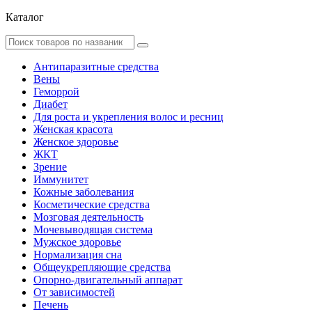
Каталог
Антипаразитные средства
Вены
Геморрой
Диабет
Для роста и укрепления волос и ресниц
Женская красота
Женское здоровье
ЖКТ
Зрение
Иммунитет
Кожные заболевания
Косметические средства
Мозговая деятельность
Мочевыводящая система
Мужское здоровье
Нормализация сна
Общеукрепляющие средства
Опорно-двигательный аппарат
От зависимостей
Печень