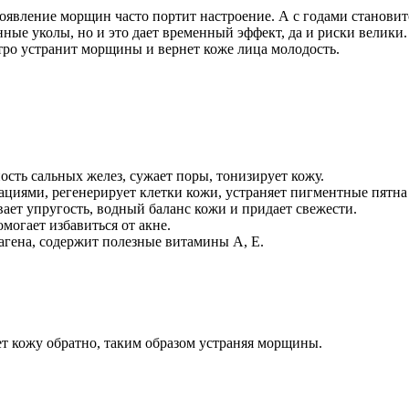
явление морщин часто портит настроение. А с годами становитс
ые уколы, но и это дает временный эффект, да и риски велики. 
тро устранит морщины и вернет коже лица молодость.
сть сальных желез, сужает поры, тонизирует кожу.
ациями, регенерирует клетки кожи, устраняет пигментные пятна 
ает упругость, водный баланс кожи и придает свежести.
могает избавиться от акне.
агена, содержит полезные витамины А, Е.
ет кожу обратно, таким образом устраняя морщины.