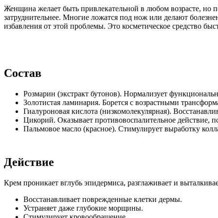
Женщина желает быть привлекательной в любом возрасте, но по
затруднительнее. Многие ложатся под нож или делают болезненн
избавления от этой проблемы. Это косметическое средство быс
Состав
Розмарин (экстракт бутонов). Нормализует функционально
Золотистая ламинария. Борется с возрастными трансформ
Гиалуроновая кислота (низкомолекулярная). Восстанавлив
Цикорий. Оказывает противовоспалительное действие, по
Пальмовое масло (красное). Стимулирует выработку колл
Действие
Крем проникает вглубь эпидермиса, разглаживает и выталкива
Восстанавливает поврежденные клетки дермы.
Устраняет даже глубокие морщины.
Стимулирует кровообращение.