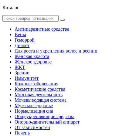
Каталог
Антипаразитные средства
Вены
Геморрой
Диабет
Для роста и укрепления волос и ресниц
Женская красота
Женское здоровье
ЖКТ
Зрение
Иммунитет
Кожные заболевания
Косметические средства
Мозговая деятельность
Мочевыводящая система
Мужское здоровье
Нормализация сна
Общеукрепляющие средства
Опорно-двигательный аппарат
От зависимостей
Печень