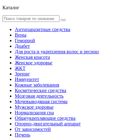
Каталог
Антипаразитные средства
Вены
Геморрой
Диабет
Для роста и укрепления волос и ресниц
Женская красота
Женское здоровье
ЖКТ
Зрение
Иммунитет
Кожные заболевания
Косметические средства
Мозговая деятельность
Мочевыводящая система
Мужское здоровье
Нормализация сна
Общеукрепляющие средства
Опорно-двигательный аппарат
От зависимостей
Печень