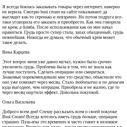
Я всегда боялась заказывать товары через интернет, наверно
не верила. Смотрю bust cream на сайте показывают да
выглядит как-то серенько и невзрачно. Но потом подруга все-
таки уговорила его заказать и приобрести. Как она говорила
не крем, а бомба. После использования как он мне начал
нравиться. Грудь просто супер стала, запах обалденный, грудь
нежнейшая. Никогда не думала, что обычный крем может
такое делать.
Вика Карцева
Этот вопрос меня уже давно мучал, нужно было срочно
увеличить грудь. Проблема была в том, что не знала как
лучше поступить. Сделать операцию или смириться.
Знакомые порекомендовали мне это средство, объяснили что
оно уже поможет через месяц. Стало любопытно и по деньгам
куда выгоднее, чем операция. Приобрела и не жалею, где то
через месяц ощутила эффект. Довольна покупкой.
Ольга Васильева
Доброго всем дня! Спешу рассказать всем о своей покупке
Bust Cream! Всегда хотелось иметь грудь больше, операции
страшно. Пуш-апы это временно и часто ставит в неловкое
положение. Решила дать шанс - после месяца применения я в