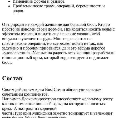
Изменение формы и размера.
Проблемы после травм, операций, беременности и
родов.
От природы не каждой женщине дан большой бюст. Кто-то
просто не доволен своей формой. Приходиться носить белье с
эффектом пушап, или идти еще на какие уловки, чтоб
визуально увеличить грудь. Многие решаются на
пластические операции, но все может пойти не так, как
задумано и проблем прибавится, да и это весьма дорогое
«удовольствие». Ученые на радость всех женщин разработали
инновационный крем, который корректирует и поднимает
бюст.
Состав
Своим действием крем Bust Cream обязан уникальным
сочетанием компонентов.
Например Деоксимироэстрол способствует желаемому росту
клеток и омоложению всей зоны, на которую наноситься
крем. А экстракт из корневой
части Пуэрарии Мирифики заметно тонизирует и увлажняет
кожу бюста. Масло Розы укрепляет