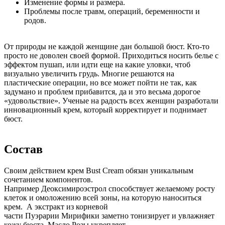
Изменение формы и размера.
Проблемы после травм, операций, беременности и
родов.
От природы не каждой женщине дан большой бюст. Кто-то
просто не доволен своей формой. Приходиться носить белье с
эффектом пушап, или идти еще на какие уловки, чтоб
визуально увеличить грудь. Многие решаются на
пластические операции, но все может пойти не так, как
задумано и проблем прибавится, да и это весьма дорогое
«удовольствие». Ученые на радость всех женщин разработали
инновационный крем, который корректирует и поднимает
бюст.
Состав
Своим действием крем Bust Cream обязан уникальным
сочетанием компонентов.
Например Деоксимироэстрол способствует желаемому росту
клеток и омоложению всей зоны, на которую наноситься
крем. А экстракт из корневой
части Пуэрарии Мирифики заметно тонизирует и увлажняет
кожу бюста. Масло Розы укрепляет