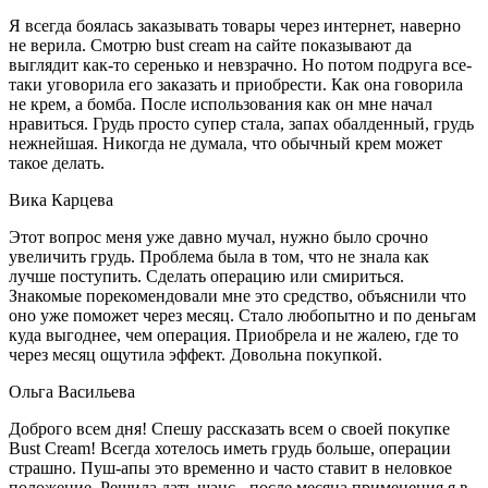
Я всегда боялась заказывать товары через интернет, наверно
не верила. Смотрю bust cream на сайте показывают да
выглядит как-то серенько и невзрачно. Но потом подруга все-
таки уговорила его заказать и приобрести. Как она говорила
не крем, а бомба. После использования как он мне начал
нравиться. Грудь просто супер стала, запах обалденный, грудь
нежнейшая. Никогда не думала, что обычный крем может
такое делать.
Вика Карцева
Этот вопрос меня уже давно мучал, нужно было срочно
увеличить грудь. Проблема была в том, что не знала как
лучше поступить. Сделать операцию или смириться.
Знакомые порекомендовали мне это средство, объяснили что
оно уже поможет через месяц. Стало любопытно и по деньгам
куда выгоднее, чем операция. Приобрела и не жалею, где то
через месяц ощутила эффект. Довольна покупкой.
Ольга Васильева
Доброго всем дня! Спешу рассказать всем о своей покупке
Bust Cream! Всегда хотелось иметь грудь больше, операции
страшно. Пуш-апы это временно и часто ставит в неловкое
положение. Решила дать шанс - после месяца применения я в