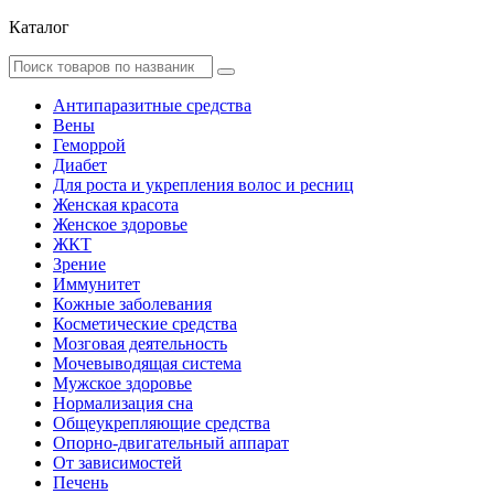
Каталог
Антипаразитные средства
Вены
Геморрой
Диабет
Для роста и укрепления волос и ресниц
Женская красота
Женское здоровье
ЖКТ
Зрение
Иммунитет
Кожные заболевания
Косметические средства
Мозговая деятельность
Мочевыводящая система
Мужское здоровье
Нормализация сна
Общеукрепляющие средства
Опорно-двигательный аппарат
От зависимостей
Печень