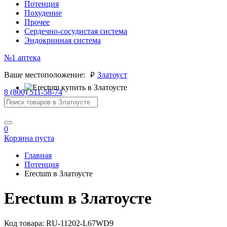
Потенция
Похудение
Прочее
Сердечно-сосудистая система
Эндокринная система
№1
аптека
руб.
Ваше местоположение:
Златоуст
8 (800) 511-58-74
0
Корзина пуста
Главная
Потенция
Erectum в Златоусте
Erectum в Златоусте
Код товара:
RU-11202-L67WD9