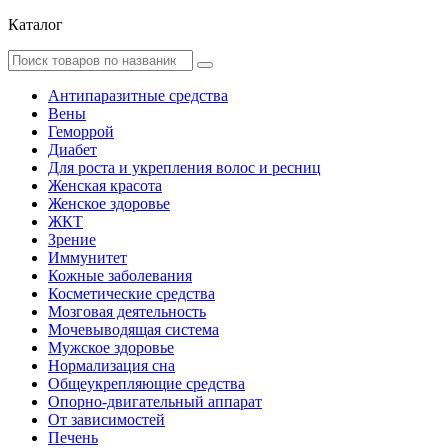
Каталог
Антипаразитные средства
Вены
Геморрой
Диабет
Для роста и укрепления волос и ресниц
Женская красота
Женское здоровье
ЖКТ
Зрение
Иммунитет
Кожные заболевания
Косметические средства
Мозговая деятельность
Мочевыводящая система
Мужское здоровье
Нормализация сна
Общеукрепляющие средства
Опорно-двигательный аппарат
От зависимостей
Печень