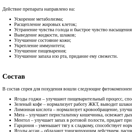
Действие препарата направлено на:
Ускорение метаболизма;
Расщепление жировых клеток;
Устранение чувства голода и быстрое чувство насыщения
Выведение жидкости, шлаков;
Улучшение состояние кожи;
Укрепление иммунитета;
Улучшение пищеварения;
Улучшение запаха изо рта, придание ему свежести.
Состав
В состав спрея для похудения вошли следующие фитокомпонен
Ягоды годжи – улучшают пищеварительный процесс, сп
Зеленый кофе – нормализует работу ЖКТ, выводит шлаки,
Лимонная кислота – нормализует кровообращение, улучш
Мята – улучшает перистальтику кишечника, освежает дых
Ментол – улучшает запах в ротовой полости, придает пр
Гарциния – уменьшает тягу к сладкому, способствует нор
Ягоды ассаи – обладают тонизирующим действием, расщ