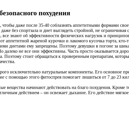
безопасного похудения
е, чтобы даже после 35-40 соблазнять аппетитными формами сво
аже без спортзала и диет выглядеть стройной, не ограничивая с
 все знают об эффективности физических нагрузок и принципов 
 от аппетитной жареной курочки и лакомого кусочка торта, кто-то
трогими диетами ему запрещены. Поэтому девушки в погоне за ш
. Но далеко не все они эффективны. Часть просто оказывается д
еса. Поэтому стоит обращаться к проверенным препаратам, кото
чества.
торого исключительно натуральные компоненты. Его основное пре
е с помощью этого фитоспрея помогает лишиться от 7 до 23 кило
ые вещества начинают действовать на благо похудения. Кроме то
отличным действием – он освежает дыхание. Его действие мягко