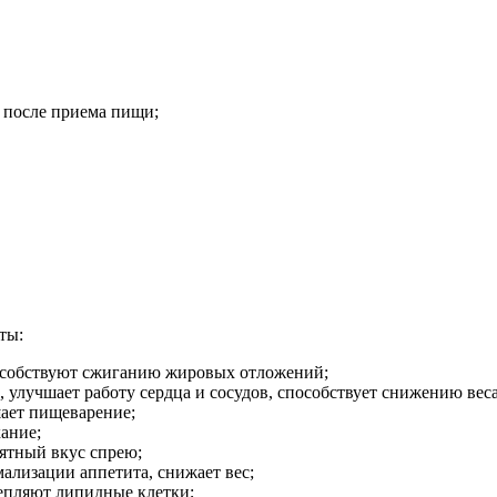
 после приема пищи;
ты:
особствуют сжиганию жировых отложений;
 улучшает работу сердца и сосудов, способствует снижению веса
ает пищеварение;
ание;
иятный вкус спрею;
мализации аппетита, снижает вес;
епляют липидные клетки;