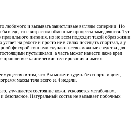
его любимого и вызывать завистливые взгляды соперниц. Но
ебя в еде, то с возрастом обменные процессы замедляются. Тут
правильного питания, но не всем подходит такой образ жизни.
 устает на работе и просто не в силах посещать спортзал, а у
икарной фигурой тоннами скупают всевозможные средства для
орогостоящими пустышками, а часть может нанести даже вред
рые прошли все клинические тестирования и имеют
имущество в том, что Вы можете худеть без спорта и диет,
грамм массы тела всего за 4 недели.
го, улучшается состояние кожи, ускоряется метаболизм,
е и безопасное. Натуральный состав не вызывает побочных