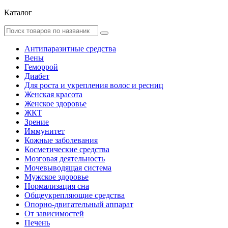
Каталог
Антипаразитные средства
Вены
Геморрой
Диабет
Для роста и укрепления волос и ресниц
Женская красота
Женское здоровье
ЖКТ
Зрение
Иммунитет
Кожные заболевания
Косметические средства
Мозговая деятельность
Мочевыводящая система
Мужское здоровье
Нормализация сна
Общеукрепляющие средства
Опорно-двигательный аппарат
От зависимостей
Печень