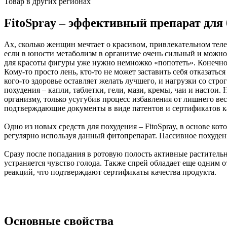
Товар в других регионах
FitoSpray – эффективный препарат для 
Ах, сколько женщин мечтает о красивом, привлекательном тел
если в юности метаболизм в организме очень сильный и можно д
для красоты фигуры уже нужно немножко «попотеть». Конечно,
Кому-то просто лень, кто-то не может заставить себя отказаться
кого-то здоровье оставляет желать лучшего, и нагрузки со с
похудения – капли, таблетки, гели, мази, кремы, чаи и настои
организму, только усугубив процесс избавления от лишнего в
подтверждающие документы в виде патентов и сертификатов ка
Одно из новых средств для похудения – FitoSpray, в основе ко
регулярно используя данный фитопрепарат. Пассивное похудени
Сразу после попадания в ротовую полость активные растительн
устраняется чувство голода. Также спрей обладает еще одним 
реакций, что подтверждают сертификаты качества продукта.
Основные свойства