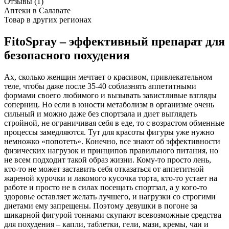
Отзывы (1)
Аптеки в Салавате
Товар в других регионах
FitoSpray – эффективный препарат для
безопасного похудения
Ах, сколько женщин мечтает о красивом, привлекательном
теле, чтобы даже после 35-40 соблазнять аппетитными
формами своего любимого и вызывать завистливые взгляды
соперниц. Но если в юности метаболизм в организме очень
сильный и можно даже без спортзала и диет выглядеть
стройной, не ограничивая себя в еде, то с возрастом обменные
процессы замедляются. Тут для красоты фигуры уже нужно
немножко «попотеть». Конечно, все знают об эффективности
физических нагрузок и принципов правильного питания, но
не всем подходит такой образ жизни. Кому-то просто лень,
кто-то не может заставить себя отказаться от аппетитной
жареной курочки и лакомого кусочка торта, кто-то устает на
работе и просто не в силах посещать спортзал, а у кого-то
здоровье оставляет желать лучшего, и нагрузки со строгими
диетами ему запрещены. Поэтому девушки в погоне за
шикарной фигурой тоннами скупают всевозможные средства
для похудения – капли, таблетки, гели, мази, кремы, чаи и