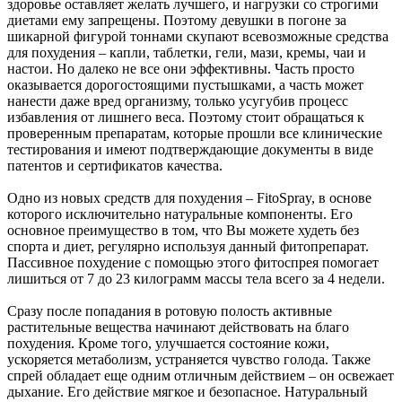
здоровье оставляет желать лучшего, и нагрузки со строгими
диетами ему запрещены. Поэтому девушки в погоне за
шикарной фигурой тоннами скупают всевозможные средства
для похудения – капли, таблетки, гели, мази, кремы, чаи и
настои. Но далеко не все они эффективны. Часть просто
оказывается дорогостоящими пустышками, а часть может
нанести даже вред организму, только усугубив процесс
избавления от лишнего веса. Поэтому стоит обращаться к
проверенным препаратам, которые прошли все клинические
тестирования и имеют подтверждающие документы в виде
патентов и сертификатов качества.
Одно из новых средств для похудения – FitoSpray, в основе
которого исключительно натуральные компоненты. Его
основное преимущество в том, что Вы можете худеть без
спорта и диет, регулярно используя данный фитопрепарат.
Пассивное похудение с помощью этого фитоспрея помогает
лишиться от 7 до 23 килограмм массы тела всего за 4 недели.
Сразу после попадания в ротовую полость активные
растительные вещества начинают действовать на благо
похудения. Кроме того, улучшается состояние кожи,
ускоряется метаболизм, устраняется чувство голода. Также
спрей обладает еще одним отличным действием – он освежает
дыхание. Его действие мягкое и безопасное. Натуральный