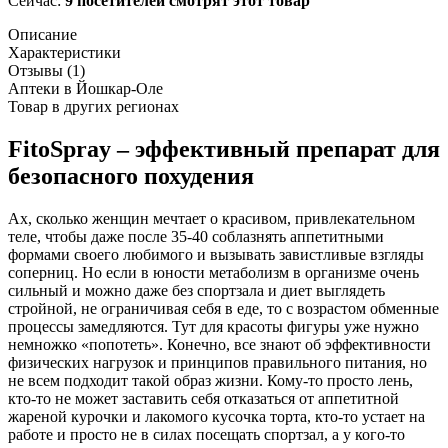
Сейчас:
9 посетителей смотрят этот товар
Описание
Характеристики
Отзывы (1)
Аптеки в Йошкар-Оле
Товар в других регионах
FitoSpray – эффективный препарат для
безопасного похудения
Ах, сколько женщин мечтает о красивом, привлекательном
теле, чтобы даже после 35-40 соблазнять аппетитными
формами своего любимого и вызывать завистливые взгляды
соперниц. Но если в юности метаболизм в организме очень
сильный и можно даже без спортзала и диет выглядеть
стройной, не ограничивая себя в еде, то с возрастом обменные
процессы замедляются. Тут для красоты фигуры уже нужно
немножко «попотеть». Конечно, все знают об эффективности
физических нагрузок и принципов правильного питания, но
не всем подходит такой образ жизни. Кому-то просто лень,
кто-то не может заставить себя отказаться от аппетитной
жареной курочки и лакомого кусочка торта, кто-то устает на
работе и просто не в силах посещать спортзал, а у кого-то