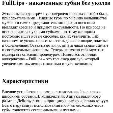
FullLips - накаченные губки без уколов
Женщины всегда стремятся совершенствоваться, чтобы быть
привлекательными. Пышные губы по мнению большинства
мужчин и самих представительниц прекрасного пола
выглядят красиво и придают сексуальности. Но природа не
всех наградила пухлыми губками, поэтому женщины
постоянно ищут новые способы, как их увеличить. Так
называемые уколы «красоты» очень дорогостоящие, опасные
и болезненные. Отваживаются их делать лишь самые смелые
и состоятельные женщины. Теперь не нужно себя мучать и
подвергать опасным процедурам. Появилась отличная
альтернатива – FullLips – это тренажер для губ, который
увеличивает их, делает пышными и чувственными.
Характеристики
Внешне устройство напоминает пластиковый колпачок с
широкими бортами. В комплекте их 3 штуки различного
размера. Действует он по принципу присоски, создав вакуум.
Всего пару минут использования его и на несколько часов
губы становятся сексапильными и пухлыми.