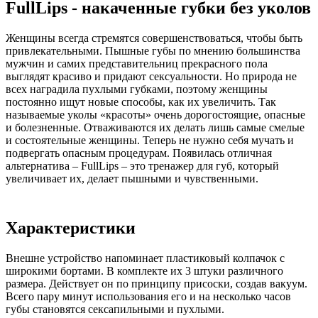
FullLips - накаченные губки без уколов
Женщины всегда стремятся совершенствоваться, чтобы быть
привлекательными. Пышные губы по мнению большинства
мужчин и самих представительниц прекрасного пола
выглядят красиво и придают сексуальности. Но природа не
всех наградила пухлыми губками, поэтому женщины
постоянно ищут новые способы, как их увеличить. Так
называемые уколы «красоты» очень дорогостоящие, опасные
и болезненные. Отваживаются их делать лишь самые смелые
и состоятельные женщины. Теперь не нужно себя мучать и
подвергать опасным процедурам. Появилась отличная
альтернатива – FullLips – это тренажер для губ, который
увеличивает их, делает пышными и чувственными.
Характеристики
Внешне устройство напоминает пластиковый колпачок с
широкими бортами. В комплекте их 3 штуки различного
размера. Действует он по принципу присоски, создав вакуум.
Всего пару минут использования его и на несколько часов
губы становятся сексапильными и пухлыми.