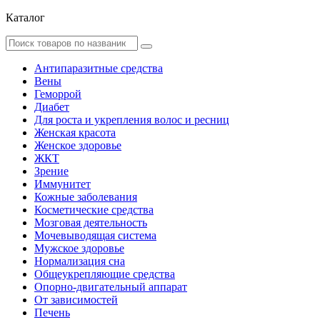
Каталог
Антипаразитные средства
Вены
Геморрой
Диабет
Для роста и укрепления волос и ресниц
Женская красота
Женское здоровье
ЖКТ
Зрение
Иммунитет
Кожные заболевания
Косметические средства
Мозговая деятельность
Мочевыводящая система
Мужское здоровье
Нормализация сна
Общеукрепляющие средства
Опорно-двигательный аппарат
От зависимостей
Печень