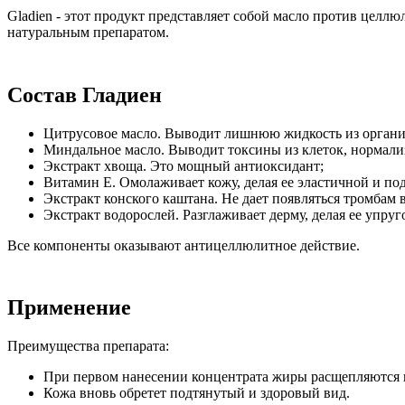
Gladien - этот продукт представляет собой масло против целл
натуральным препаратом.
Состав Гладиен
Цитрусовое масло. Выводит лишнюю жидкость из организ
Миндальное масло. Выводит токсины из клеток, нормали
Экстракт хвоща. Это мощный антиоксидант;
Витамин Е. Омолаживает кожу, делая ее эластичной и по
Экстракт конского каштана. Не дает появляться тромбам в
Экстракт водорослей. Разглаживает дерму, делая ее упруг
Все компоненты оказывают антицеллюлитное действие.
Применение
Преимущества препарата:
При первом нанесении концентрата жиры расщепляются и
Кожа вновь обретет подтянутый и здоровый вид.