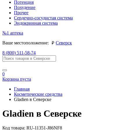
Потенция
Похудение
Прочее
Сердечно-сосудистая система
Эндокринная система
№1
аптека
руб.
Ваше местоположение:
Северск
8 (800) 511-58-74
0
Корзина пуста
Главная
Косметические средства
Gladien в Северске
Gladien в Северске
Код товара:
RU-11351-J86NF8