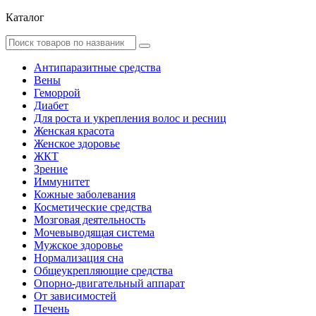
Каталог
Антипаразитные средства
Вены
Геморрой
Диабет
Для роста и укрепления волос и ресниц
Женская красота
Женское здоровье
ЖКТ
Зрение
Иммунитет
Кожные заболевания
Косметические средства
Мозговая деятельность
Мочевыводящая система
Мужское здоровье
Нормализация сна
Общеукрепляющие средства
Опорно-двигательный аппарат
От зависимостей
Печень