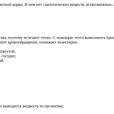
юлитной корки. В нем нет синтетических веществ, всевозможных
ма, поэтому исчезают отеки. С помощью этого компонента про
зует кровообращение, понижает холестерин;
дтянутой;
 сосудах;
ой.
 выводится жидкость из организма;