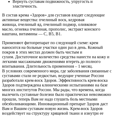
Вернуть суставам подвижность, упругость и
эластичность.
В состав крема «Здоров» для суставов входят следующие
активные вещества: пчелиный воск, кедровая
живица, пчелиный яд, пчелиный подмор, оливковое
масло, огневка пчелиная, прополис, экстракт конского
каштана, витамины — С, В5, В1.
Применяют фитопрепарат по следующей схеме: крем
наносится на больные участки один раз в день. Кожный
покров в этих местах должен быть чистым и
сухим. Достаточное количество средства нанести на кожу и
легкими массажными движениями втереть до полного
впитывания. Длительность применения – 1 месяц.
В условиях современного мира, где заболевания связанные с
суставами стали не редкостью, ведущие ученные России
разработали крем-воск Здоров. Эффективность крем-воска
Здоров подтверждена клиническими испытаниями на базе
многих институтов России. Мы рады, что времена, когда
вылечить суставные болезни было практически невозможно
прошли, теперь Вам не надо глушить боль местными
обезболивающими. Инновационный препарат Здоров даст
Вам и Вашим суставам новую жизнь. Крем-воск Здоров
воздействует на структуру хрящевой ткани и изнутри ее