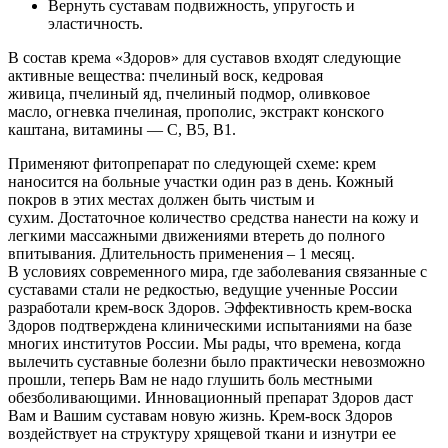
Вернуть суставам подвижность, упругость и
эластичность.
В состав крема «Здоров» для суставов входят следующие
активные вещества: пчелиный воск, кедровая
живица, пчелиный яд, пчелиный подмор, оливковое
масло, огневка пчелиная, прополис, экстракт конского
каштана, витамины — С, В5, В1.
Применяют фитопрепарат по следующей схеме: крем
наносится на больные участки один раз в день. Кожный
покров в этих местах должен быть чистым и
сухим. Достаточное количество средства нанести на кожу и
легкими массажными движениями втереть до полного
впитывания. Длительность применения – 1 месяц.
В условиях современного мира, где заболевания связанные с
суставами стали не редкостью, ведущие ученные России
разработали крем-воск Здоров. Эффективность крем-воска
Здоров подтверждена клиническими испытаниями на базе
многих институтов России. Мы рады, что времена, когда
вылечить суставные болезни было практически невозможно
прошли, теперь Вам не надо глушить боль местными
обезболивающими. Инновационный препарат Здоров даст
Вам и Вашим суставам новую жизнь. Крем-воск Здоров
воздействует на структуру хрящевой ткани и изнутри ее