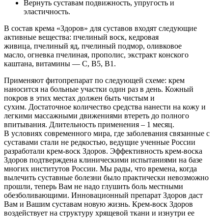
Вернуть суставам подвижность, упругость и
эластичность.
В состав крема «Здоров» для суставов входят следующие
активные вещества: пчелиный воск, кедровая
живица, пчелиный яд, пчелиный подмор, оливковое
масло, огневка пчелиная, прополис, экстракт конского
каштана, витамины — С, В5, В1.
Применяют фитопрепарат по следующей схеме: крем
наносится на больные участки один раз в день. Кожный
покров в этих местах должен быть чистым и
сухим. Достаточное количество средства нанести на кожу и
легкими массажными движениями втереть до полного
впитывания. Длительность применения – 1 месяц.
В условиях современного мира, где заболевания связанные с
суставами стали не редкостью, ведущие ученные России
разработали крем-воск Здоров. Эффективность крем-воска
Здоров подтверждена клиническими испытаниями на базе
многих институтов России. Мы рады, что времена, когда
вылечить суставные болезни было практически невозможно
прошли, теперь Вам не надо глушить боль местными
обезболивающими. Инновационный препарат Здоров даст
Вам и Вашим суставам новую жизнь. Крем-воск Здоров
воздействует на структуру хрящевой ткани и изнутри ее