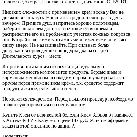
прополис, экстракт конского каштана, витамины С, В5, В1.
Никаких сложностей с применением крем-воска у Вас не
должно возникнуть. Наносится средство один раз в день –
вечером. Примите душ, вытритесь хорошо полотенцем,
наберите шпателем достаточное количество крема и
распределите его на проблемных участках кожных покровов
ног. Втирайте легкими массажными движениями, двигаясь
снизу вверх. Не надавливайте. При сильных болях
допускается проведение процедуры два раза в день.
Длительность курса – месяц.
К противопоказаниям относят индивидуальную
непереносимость компонентов продукта. Беременным и
кормящим женщинам необходимо проконсультироваться с
врачом перед применением крема, т.к. средство содержит
продукты жизнедеятельности пчел.
Не является лекарством. Перед началом процедур необходимо
проконсультироваться со специалистом.
Купить Крем от варикозной болезни Крем Здоров от варикоза
в Аптеке №1 ? в Калуге по цене 147 руб. Успейте оформить
заказ на этой странице по акции ?.
Поделиться: