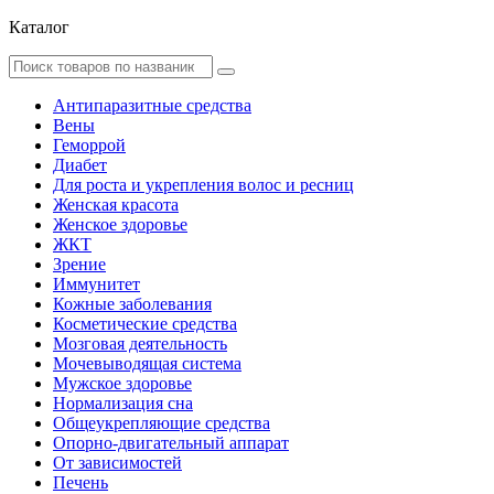
Каталог
Антипаразитные средства
Вены
Геморрой
Диабет
Для роста и укрепления волос и ресниц
Женская красота
Женское здоровье
ЖКТ
Зрение
Иммунитет
Кожные заболевания
Косметические средства
Мозговая деятельность
Мочевыводящая система
Мужское здоровье
Нормализация сна
Общеукрепляющие средства
Опорно-двигательный аппарат
От зависимостей
Печень