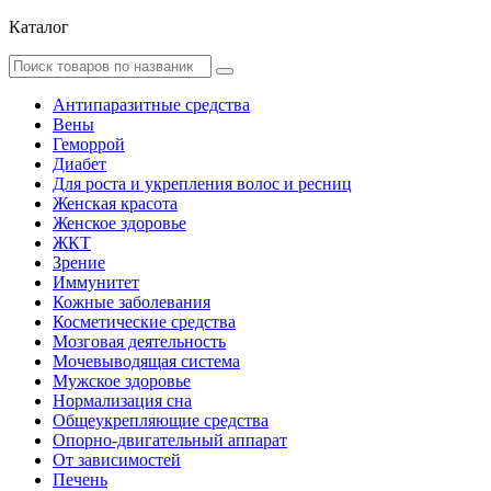
Каталог
Антипаразитные средства
Вены
Геморрой
Диабет
Для роста и укрепления волос и ресниц
Женская красота
Женское здоровье
ЖКТ
Зрение
Иммунитет
Кожные заболевания
Косметические средства
Мозговая деятельность
Мочевыводящая система
Мужское здоровье
Нормализация сна
Общеукрепляющие средства
Опорно-двигательный аппарат
От зависимостей
Печень