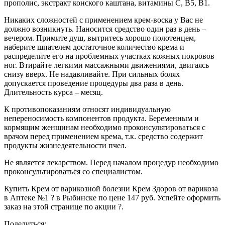
прополис, экстракт конского каштана, витамины С, В5, В1.
Никаких сложностей с применением крем-воска у Вас не
должно возникнуть. Наносится средство один раз в день –
вечером. Примите душ, вытритесь хорошо полотенцем,
наберите шпателем достаточное количество крема и
распределите его на проблемных участках кожных покровов
ног. Втирайте легкими массажными движениями, двигаясь
снизу вверх. Не надавливайте. При сильных болях
допускается проведение процедуры два раза в день.
Длительность курса – месяц.
К противопоказаниям относят индивидуальную
непереносимость компонентов продукта. Беременным и
кормящим женщинам необходимо проконсультироваться с
врачом перед применением крема, т.к. средство содержит
продукты жизнедеятельности пчел.
Не является лекарством. Перед началом процедур необходимо
проконсультироваться со специалистом.
Купить Крем от варикозной болезни Крем Здоров от варикоза
в Аптеке №1 ? в Рыбинске по цене 147 руб. Успейте оформить
заказ на этой странице по акции ?.
Поделиться: