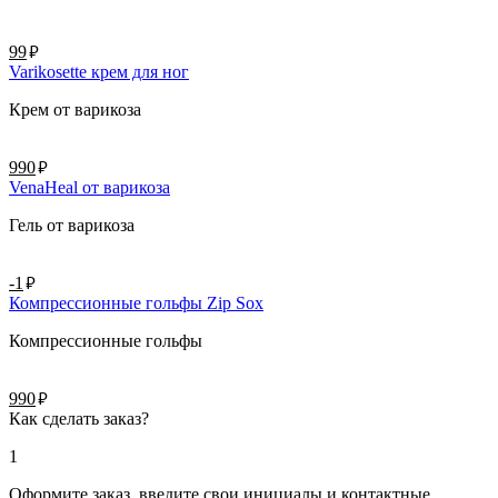
руб.
99
Varikosette крем для ног
Крем от варикоза
руб.
990
VenaHeal от варикоза
Гель от варикоза
руб.
-1
Компрессионные гольфы Zip Sox
Компрессионные гольфы
руб.
990
Как сделать заказ?
1
Оформите заказ, введите свои инициалы и контактные