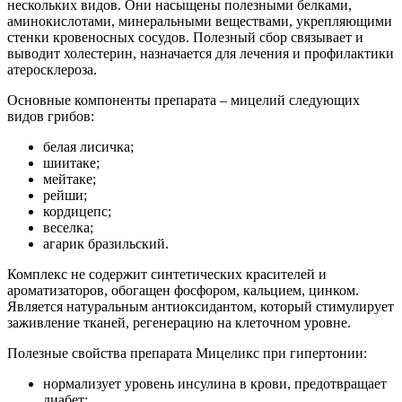
нескольких видов. Они насыщены полезными белками,
аминокислотами, минеральными веществами, укрепляющими
стенки кровеносных сосудов. Полезный сбор связывает и
выводит холестерин, назначается для лечения и профилактики
атеросклероза.
Основные компоненты препарата – мицелий следующих
видов грибов:
белая лисичка;
шиитаке;
мейтаке;
рейши;
кордицепс;
веселка;
агарик бразильский.
Комплекс не содержит синтетических красителей и
ароматизаторов, обогащен фосфором, кальцием, цинком.
Является натуральным антиоксидантом, который стимулирует
заживление тканей, регенерацию на клеточном уровне.
Полезные свойства препарата Мицеликс при гипертонии:
нормализует уровень инсулина в крови, предотвращает
диабет;