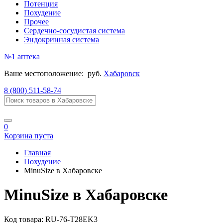
Потенция
Похудение
Прочее
Сердечно-сосудистая система
Эндокринная система
№1
аптека
Ваше местоположение:
руб.
Хабаровск
8 (800) 511-58-74
0
Корзина пуста
Главная
Похудение
MinuSize в Хабаровске
MinuSize в Хабаровске
Код товара:
RU-76-T28EK3