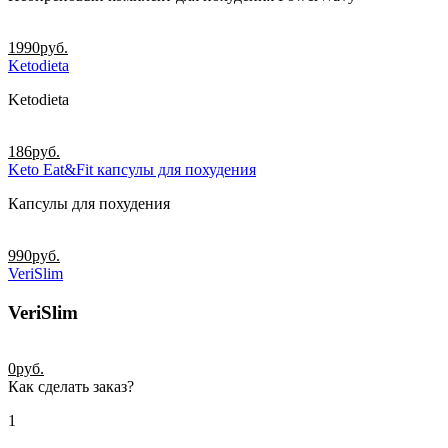
1990
руб.
Ketodieta
Ketodieta
186
руб.
Keto Eat&Fit капсулы для похудения
Капсулы для похудения
990
руб.
VeriSlim
VeriSlim
0
руб.
Как сделать заказ?
1