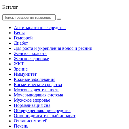
Каталог
Антипаразитные средства
Вены
Геморрой
Диабет
Для роста и укрепления волос и ресниц
Женская красота
Женское здоровье
ЖКТ
Зрение
Иммунитет
Кожные заболевания
Косметические средства
Мозговая деятельность
Мочевыводящая система
Мужское здоровье
Нормализация сна
Общеукрепляющие средства
Опорно-двигательный аппарат
От зависимостей
Печень