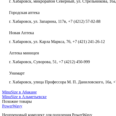
г. Хабаровск, микрорайон Северный, ул. Стрельникова, 16а,
Городская аптека
г. Хабаровск, ул. Запарина, 117в, +7 (4212) 57-02-88
Новая Аптека
г. Хабаровск, ул. Карла Маркса, 76, +7 (421) 241-26-12
Аптека миницен
г. Хабаровск, Суворова, 51, +7 (4212) 450-999
Унимарт
г. Хабаровск, улица Профессора М. П. Даниловского, 16а, +
MinuSize в Абакане
MinuSize в Альметьевске
Похожие товары
PowerWavy
Неопреновый комплект для похудения PowerWavy