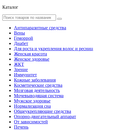
Каталог
Антипаразитные средства
Вены
Геморрой
Диабет
Для роста и укрепления волос и ресниц
Женская красота
Женское здоровье
ЖКТ
Зрение
Иммунитет
Кожные заболевания
Косметические средства
Мозговая деятельность
Мочевыводящая система
Мужское здоровье
Нормализация сна
Общеукрепляющие средства
Опорно-двигательный аппарат
От зависимостей
Печень