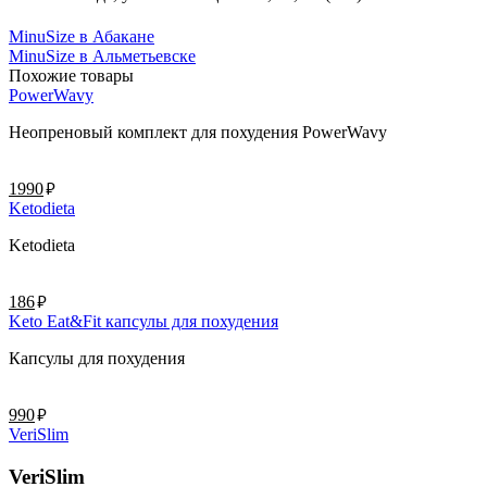
MinuSize в Абакане
MinuSize в Альметьевске
Похожие товары
PowerWavy
Неопреновый комплект для похудения PowerWavy
руб.
1990
Ketodieta
Ketodieta
руб.
186
Keto Eat&Fit капсулы для похудения
Капсулы для похудения
руб.
990
VeriSlim
VeriSlim