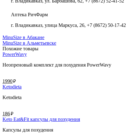
г. Владикавказ, ул. Барбашова, 62, +7 (8672) 52-41-52
Аптека РичФарм
г. Владикавказ, улица Маркуса, 26, +7 (8672) 50-17-42
MinuSize в Абакане
MinuSize в Альметьевске
Похожие товары
PowerWavy
Неопреновый комплект для похудения PowerWavy
руб.
1990
Ketodieta
Ketodieta
руб.
186
Keto Eat&Fit капсулы для похудения
Капсулы для похудения