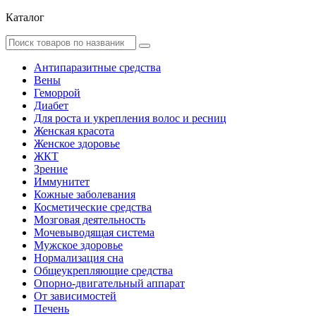
Каталог
Антипаразитные средства
Вены
Геморрой
Диабет
Для роста и укрепления волос и ресниц
Женская красота
Женское здоровье
ЖКТ
Зрение
Иммунитет
Кожные заболевания
Косметические средства
Мозговая деятельность
Мочевыводящая система
Мужское здоровье
Нормализация сна
Общеукрепляющие средства
Опорно-двигательный аппарат
От зависимостей
Печень