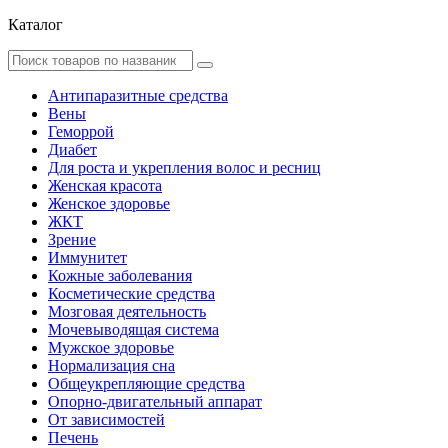
Каталог
Антипаразитные средства
Вены
Геморрой
Диабет
Для роста и укрепления волос и ресниц
Женская красота
Женское здоровье
ЖКТ
Зрение
Иммунитет
Кожные заболевания
Косметические средства
Мозговая деятельность
Мочевыводящая система
Мужское здоровье
Нормализация сна
Общеукрепляющие средства
Опорно-двигательный аппарат
От зависимостей
Печень