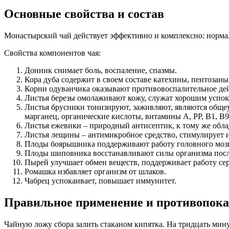
Основные свойства и состав
Монастырский чай действует эффективно и комплексно: норм
Свойства компонентов чая:
Донник снимает боль, воспаление, спазмы.
Кора дуба содержит в своем составе катехины, пентозаны
Корни одуванчика оказывают противовоспалительное дей
Листья березы омолаживают кожу, служат хорошим успо
Листья брусники тонизируют, заживляют, являются общеу
марганец, органические кислоты, витамины A, PP, B1, B9
Листья ежевики – природный антисептик, к тому же обл
Листья лещины – антимикробное средство, стимулирует 
Плоды боярышника поддерживают работу головного мозга
Плоды шиповника восстанавливают силы организма посл
Пырей улучшает обмен веществ, поддерживает работу сер
Ромашка избавляет организм от шлаков.
Чабрец успокаивает, повышает иммунитет.
Правильное применение и противопок
Чайную ложу сбора залить стаканом кипятка. На тридцать мину