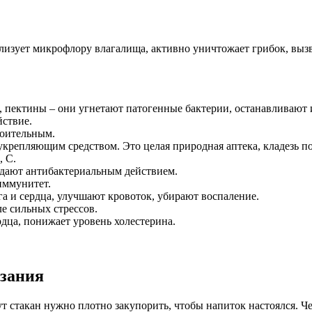
ализует микрофлору влагалища, активно уничтожает грибок, в
, пектины – они угнетают патогенные бактерии, останавливают 
ствие.
коительным.
крепляющим средством. Это целая природная аптека, кладезь пол
, C.
адают антибактериальным действием.
иммунитет.
 и сердца, улучшают кровоток, убирают воспаление.
е сильных стрессов.
дца, понижает уровень холестерина.
азания
т стакан нужно плотно закупорить, чтобы напиток настоялся. Че