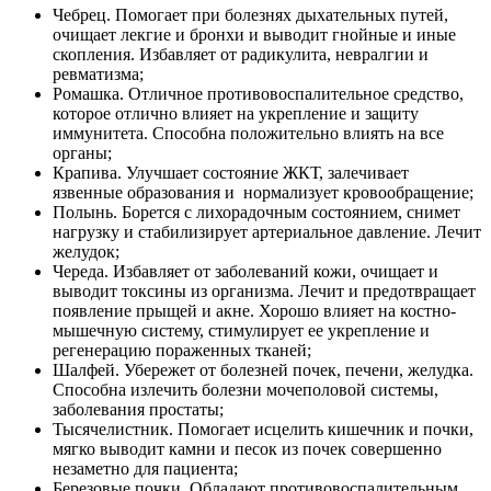
Чебрец. Помогает при болезнях дыхательных путей,
очищает лекгие и бронхи и выводит гнойные и иные
скопления. Избавляет от радикулита, невралгии и
ревматизма;
Ромашка. Отличное противовоспалительное средство,
которое отлично влияет на укрепление и защиту
иммунитета. Способна положительно влиять на все
органы;
Крапива. Улучшает состояние ЖКТ, залечивает
язвенные образования и нормализует кровообращение;
Полынь. Борется с лихорадочным состоянием, снимет
нагрузку и стабилизирует артериальное давление. Лечит
желудок;
Череда. Избавляет от заболеваний кожи, очищает и
выводит токсины из организма. Лечит и предотвращает
появление прыщей и акне. Хорошо влияет на костно-
мышечную систему, стимулирует ее укрепление и
регенерацию пораженных тканей;
Шалфей. Убережет от болезней почек, печени, желудка.
Способна излечить болезни мочеполовой системы,
заболевания простаты;
Тысячелистник. Помогает исцелить кишечник и почки,
мягко выводит камни и песок из почек совершенно
незаметно для пациента;
Березовые почки. Обладают противовоспалительным