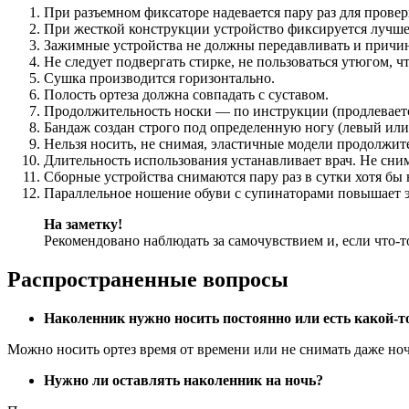
При разъемном фиксаторе надевается пару раз для прове
При жесткой конструкции устройство фиксируется лучше 
Зажимные устройства не должны передавливать и причин
Не следует подвергать стирке, не пользоваться утюгом, 
Сушка производится горизонтально.
Полость ортеза должна совпадать с суставом.
Продолжительность носки — по инструкции (продлеваетс
Бандаж создан строго под определенную ногу (левый или
Нельзя носить, не снимая, эластичные модели продолжите
Длительность использования устанавливает врач. Не сним
Сборные устройства снимаются пару раз в сутки хотя бы 
Параллельное ношение обуви с супинаторами повышает 
На заметку!
Рекомендовано наблюдать за самочувствием и, если что-то
Распространенные вопросы
Наколенник нужно носить постоянно или есть какой-т
Можно носить ортез время от времени или не снимать даже но
Нужно ли оставлять наколенник на ночь?