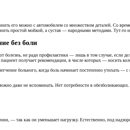
ить его можно с автомобилем со множеством деталей. Со времен
инить простой мойкой, а сустав — народными методами. Тут-то 
ие без боли
ют болезнь, не ради профилактики — лишь в том случае, если де
 пациент получает рекомендации, в числе которых — носить кол
блегчение больного, когда боль начинает постепенно утихать — с
можно даже не вспоминать. Нет потребности в обезболивающих.
и, — так как он уменьшает нагрузку. Естественно, под надзоро