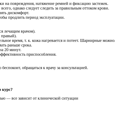
рки на повреждения, натяжение ремней и фиксацию застежек.
всего, однако следует следить за правильным оттоком крови.
ять дискомфорт.
чтобы продлить период эксплуатации.
я лечащим врачом).
 правый).
льное время, т. к. кожа нагревается и потеет. Шарнирные можно
ать раньше срока.
на 20 минут.
эффективность приспособления.
 беспокоит, обращаться к врачу за консультацией.
о курс?
чью — все зависит от клинической ситуации