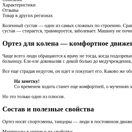
Характеристики
Отзывы
Товар в других регионах
Коленный сустав — один из самых сложных по строению. Сравн
сустав — стирается, травмируется, заболевает. Машину не поч
Ортез для колена — комфортное движен
Чаще всего люди обращаются к врачу не тогда, когда подозрева
больницу. Еле-еле доковыляв с дикой болью до медучреждения,
Все еще страдая недугом, он идет и покупает его. Каково же о
На заметку!
Со временем ходить станет еще комфортней, о мучениях 
Но это только один из плюсов.
Состав и полезные свойства
Ортез носят спортсмены, танцоры — люди в постоянном движени
Материалы в ортезе и их свойства: