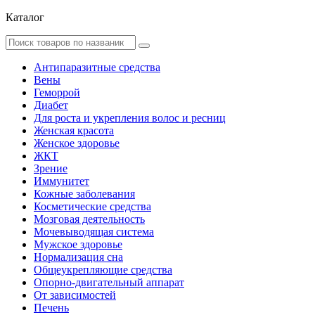
Каталог
Антипаразитные средства
Вены
Геморрой
Диабет
Для роста и укрепления волос и ресниц
Женская красота
Женское здоровье
ЖКТ
Зрение
Иммунитет
Кожные заболевания
Косметические средства
Мозговая деятельность
Мочевыводящая система
Мужское здоровье
Нормализация сна
Общеукрепляющие средства
Опорно-двигательный аппарат
От зависимостей
Печень