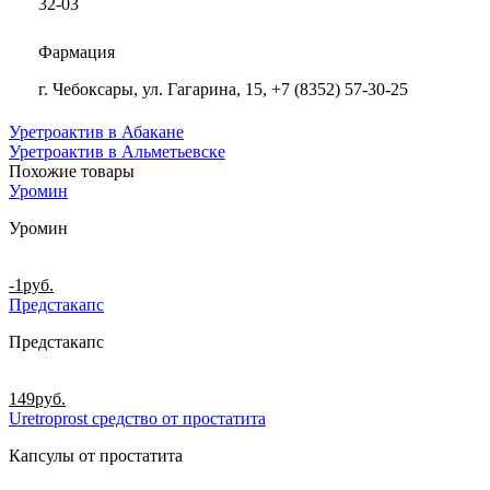
32-03
Фармация
г. Чебоксары, ул. Гагарина, 15, +7 (8352) 57-30-25
Уретроактив в Абакане
Уретроактив в Альметьевске
Похожие товары
Уромин
Уромин
-1
руб.
Предстакапс
Предстакапс
149
руб.
Uretroprost средство от простатита
Капсулы от простатита