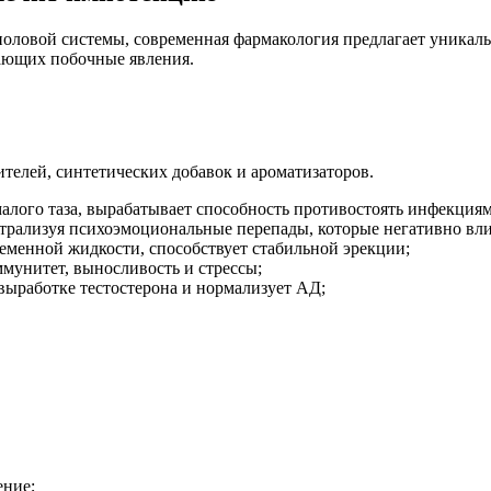
ловой системы, современная фармакология предлагает уникаль
ающих побочные явления.
телей, синтетических добавок и ароматизаторов.
лого таза, вырабатывает способность противостоять инфекциям
трализуя психоэмоциональные перепады, которые негативно вл
семенной жидкости, способствует стабильной эрекции;
мунитет, выносливость и стрессы;
выработке тестостерона и нормализует АД;
ение;