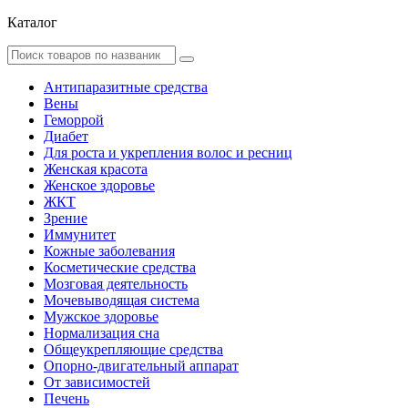
Каталог
Антипаразитные средства
Вены
Геморрой
Диабет
Для роста и укрепления волос и ресниц
Женская красота
Женское здоровье
ЖКТ
Зрение
Иммунитет
Кожные заболевания
Косметические средства
Мозговая деятельность
Мочевыводящая система
Мужское здоровье
Нормализация сна
Общеукрепляющие средства
Опорно-двигательный аппарат
От зависимостей
Печень