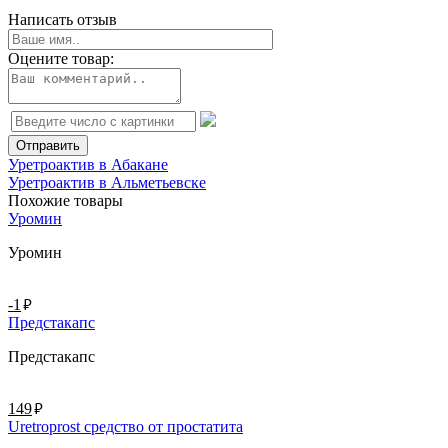
Написать отзыв
Оцените товар:
Уретроактив в Абакане
Уретроактив в Альметьевске
Похожие товары
Уромин
Уромин
руб.
-1
Предстакапс
Предстакапс
руб.
149
Uretroprost средство от простатита