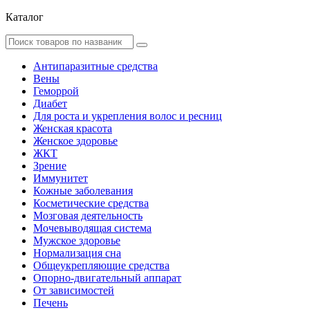
Каталог
Антипаразитные средства
Вены
Геморрой
Диабет
Для роста и укрепления волос и ресниц
Женская красота
Женское здоровье
ЖКТ
Зрение
Иммунитет
Кожные заболевания
Косметические средства
Мозговая деятельность
Мочевыводящая система
Мужское здоровье
Нормализация сна
Общеукрепляющие средства
Опорно-двигательный аппарат
От зависимостей
Печень