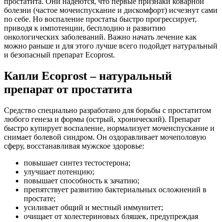
простатита. Они надеются, что первые признаки коварной
болезни (частое мочеиспускание и дискомфорт) исчезнут сами
по себе. Но воспаление простаты быстро прогрессирует,
приводя к импотенции, бесплодию и развитию
онкологических заболеваний. Важно начать лечение как
можно раньше и для этого лучше всего подойдет натуральный
и безопасный препарат Ecoprost.
Капли Ecoprost – натуральный
препарат от простатита
Средство специально разработано для борьбы с простатитом
любого генеза и формы (острый, хронический). Препарат
быстро купирует воспаление, нормализует мочеиспускание и
снимает болевой синдром. Он оздоравливает мочеполовую
сферу, восстанавливая мужское здоровье:
повышает синтез тестостерона;
улучшает потенцию;
повышает способность к зачатию;
препятствует развитию бактериальных осложнений в
простате;
усиливает общий и местный иммунитет;
очищает от холестериновых бляшек, предупреждая