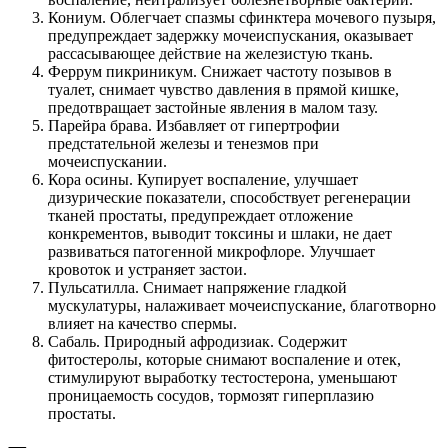
Кониум. Облегчает спазмы сфинктера мочевого пузыря,
предупреждает задержку мочеиспускания, оказывает
рассасывающее действие на железистую ткань.
Феррум пикриникум. Снижает частоту позывов в
туалет, снимает чувство давления в прямой кишке,
предотвращает застойные явления в малом тазу.
Парейра брава. Избавляет от гипертрофии
предстательной железы и тенезмов при
мочеиспускании.
Кора осины. Купирует воспаление, улучшает
дизурические показатели, способствует регенерации
тканей простаты, предупреждает отложение
конкрементов, выводит токсины и шлаки, не дает
развиваться патогенной микрофлоре. Улучшает
кровоток и устраняет застои.
Пульсатилла. Снимает напряжение гладкой
мускулатуры, налаживает мочеиспускание, благотворно
влияет на качество спермы.
Сабаль. Природный афродизиак. Содержит
фитостеролы, которые снимают воспаление и отек,
стимулируют выработку тестостерона, уменьшают
проницаемость сосудов, тормозят гиперплазию
простаты.