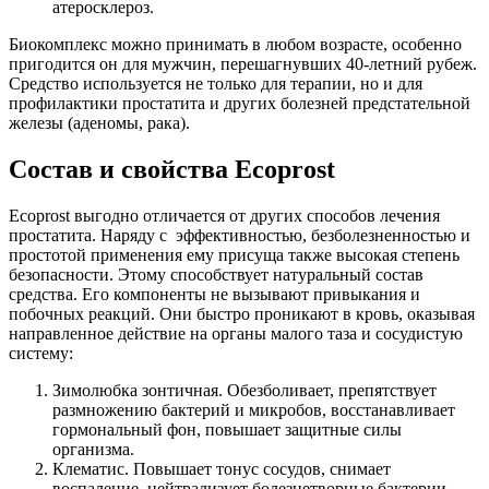
атеросклероз.
Биокомплекс можно принимать в любом возрасте, особенно
пригодится он для мужчин, перешагнувших 40-летний рубеж.
Средство используется не только для терапии, но и для
профилактики простатита и других болезней предстательной
железы (аденомы, рака).
Состав и свойства Ecoprost
Ecoprost выгодно отличается от других способов лечения
простатита. Наряду с эффективностью, безболезненностью и
простотой применения ему присуща также высокая степень
безопасности. Этому способствует натуральный состав
средства. Его компоненты не вызывают привыкания и
побочных реакций. Они быстро проникают в кровь, оказывая
направленное действие на органы малого таза и сосудистую
систему:
Зимолюбка зонтичная. Обезболивает, препятствует
размножению бактерий и микробов, восстанавливает
гормональный фон, повышает защитные силы
организма.
Клематис. Повышает тонус сосудов, снимает
воспаление, нейтрализует болезнетворные бактерии.