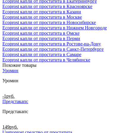
Ecoprost капли от простатита в Екатеринбурге
Ecoprost капли от простатита в Красноярске
Ecoprost капли от простатита в Казани
Ecoprost капли от простатита в Москве
Ecoprost капли от простатита в Новосибирске
Ecoprost капли от простатита в Нижнем Новгороде
Ecoprost капли от простатита в Омске
Ecoprost капли от простатита в Перми
Ecoprost капли от простатита в Ростове-на-Дону
Ecoprost капли от простатита в Санкт-Петербурге
Ecoprost капли от простатита в Самаре
Ecoprost капли от простатита в Челябинске
Похожие товары
Уромин
Уромин
-1
руб.
Предстакапс
Предстакапс
149
руб.
Uretroprost средство от простатита