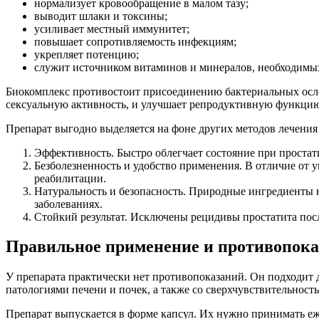
нормализует кровообращение в малом тазу;
выводит шлаки и токсины;
усиливает местный иммунитет;
повышает сопротивляемость инфекциям;
укрепляет потенцию;
служит источником витаминов и минералов, необходимых
Биокомплекс противостоит присоединению бактериальных осл
сексуальную активность, и улучшает репродуктивную функци
Препарат выгодно выделяется на фоне других методов лечени
Эффективность. Быстро облегчает состояние при простати
Безболезненность и удобство применения. В отличие от
реабилитации.
Натуральность и безопасность. Природные ингредиенты
заболеваниях.
Стойкий результат. Исключены рецидивы простатита посл
Правильное применение и противопок
У препарата практически нет противопоказаний. Он подходит д
патологиями печени и почек, а также со сверхчувствительност
Препарат выпускается в форме капсул. Их нужно принимать еже