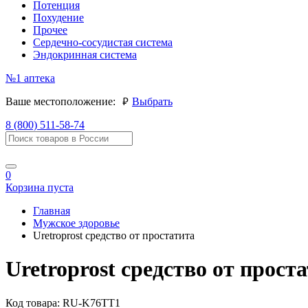
Потенция
Похудение
Прочее
Сердечно-сосудистая система
Эндокринная система
№1
аптека
руб.
Ваше местоположение:
Выбрать
8 (800) 511-58-74
0
Корзина пуста
Главная
Мужское здоровье
Uretroprost средство от простатита
Uretroprost средство от прост
Код товара:
RU-K76TT1