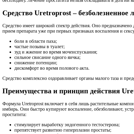
бесплодие). Лечение простатита нельзя откладывать в долгий 
Средство Uretroprost – безболезненное 
Средство имеет широкий спектр действия. Оно предназначено 
прием препарата уже при первых признаках воспаления и секс
боли в области паха;
частые позывы в туалет;
зуд и жжение во время мочеиспускания;
сильное свисание одного яичка;
снижение потенции;
дискомфорт во время полового акта.
Средство комплексно оздоравливает органы малого таза и пре
Преимущества и принцип действия Uret
Формула Uretroprost включает в себя лишь растительные компон
имбирь. Они быстро купируют воспаление, обезболивают, устра
простатита:
стимулирует выработку эндогенного тестостерона;
препятствует развитию гиперплазии простаты;