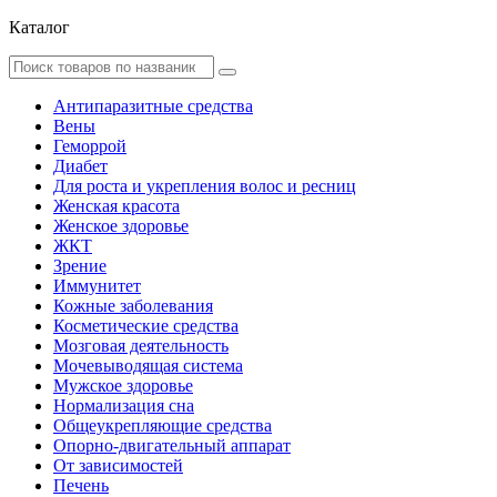
Каталог
Антипаразитные средства
Вены
Геморрой
Диабет
Для роста и укрепления волос и ресниц
Женская красота
Женское здоровье
ЖКТ
Зрение
Иммунитет
Кожные заболевания
Косметические средства
Мозговая деятельность
Мочевыводящая система
Мужское здоровье
Нормализация сна
Общеукрепляющие средства
Опорно-двигательный аппарат
От зависимостей
Печень