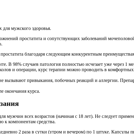
 для мужского здоровья.
ожнений простатита и сопутствующих заболеваний мочеполовой
ю.
я простатита благодаря следующим конкурентным преимущества
те. В 98% случаев патология полностью исчезает уже через 1 ме
 уколов и операции, курс терапии можно проводить в комфортны
 не вызывают привыкания, побочных реакций и аллергии. Преп
е окончания курса.
азания
ля мужчин всех возрастов (начиная с 18 лет). Не следует прим
ью к компонентам средства.
дневно 2 раза в сутки (утром и вечером) по 1 штуке. Капсулы п