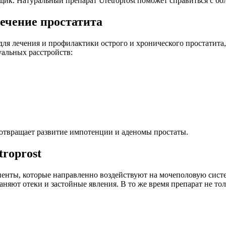
ящик. Натуральный препарат Uretroprost поможет справиться с бо
лечение простатита
для лечения и профилактики острого и хронического простатита
уальных расстройств:
дотвращает развитие импотенции и аденомы простаты.
roprost
енты, которые направленно воздействуют на мочеполовую систему
няют отеки и застойные явления. В то же время препарат не то