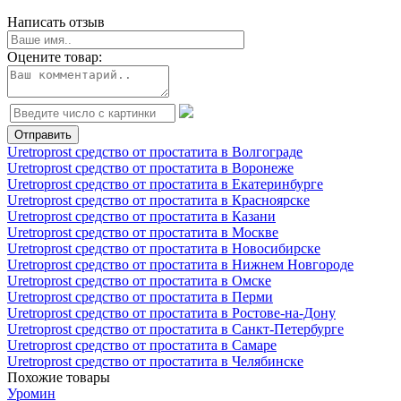
Написать отзыв
Оцените товар:
Uretroprost средство от простатита в Волгограде
Uretroprost средство от простатита в Воронеже
Uretroprost средство от простатита в Екатеринбурге
Uretroprost средство от простатита в Красноярске
Uretroprost средство от простатита в Казани
Uretroprost средство от простатита в Москве
Uretroprost средство от простатита в Новосибирске
Uretroprost средство от простатита в Нижнем Новгороде
Uretroprost средство от простатита в Омске
Uretroprost средство от простатита в Перми
Uretroprost средство от простатита в Ростове-на-Дону
Uretroprost средство от простатита в Санкт-Петербурге
Uretroprost средство от простатита в Самаре
Uretroprost средство от простатита в Челябинске
Похожие товары
Уромин