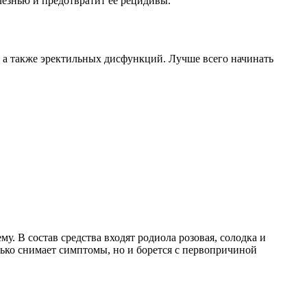
лезнью и предотвратит ее рецидивы.
, а также эректильных дисфункций. Лучше всего начинать
. В состав средства входят родиола розовая, солодка и
лько снимает симптомы, но и борется с первопричиной