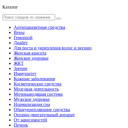
Каталог
Антипаразитные средства
Вены
Геморрой
Диабет
Для роста и укрепления волос и ресниц
Женская красота
Женское здоровье
ЖКТ
Зрение
Иммунитет
Кожные заболевания
Косметические средства
Мозговая деятельность
Мочевыводящая система
Мужское здоровье
Нормализация сна
Общеукрепляющие средства
Опорно-двигательный аппарат
От зависимостей
Печень