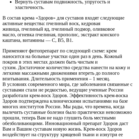
Вернуть суставам подвижность, упругость и
эластичность.
В состав крема «Здоров» для суставов входят следующие
активные вещества: пчелиный воск, кедровая
живица, пчелиный яд, пчелиный подмор, оливковое
масло, огневка пчелиная, прополис, экстракт конского
каштана, витамины — С, В5, В1.
Применяют фитопрепарат по следующей схеме: крем
наносится на больные участки один раз в день. Кожный
покров в этих местах должен быть чистым и
сухим. Достаточное количество средства нанести на кожу и
легкими массажными движениями втереть до полного
впитывания. Длительность применения – 1 месяц.
В условиях современного мира, где заболевания связанные с
суставами стали не редкостью, ведущие ученные России
разработали крем-воск Здоров. Эффективность крем-воска
Здоров подтверждена клиническими испытаниями на базе
многих институтов России. Мы рады, что времена, когда
вылечить суставные болезни было практически невозможно
прошли, теперь Вам не надо глушить боль местными
обезболивающими. Инновационный препарат Здоров даст
Вам и Вашим суставам новую жизнь. Крем-воск Здоров
воздействует на структуру хрящевой ткани и изнутри ее