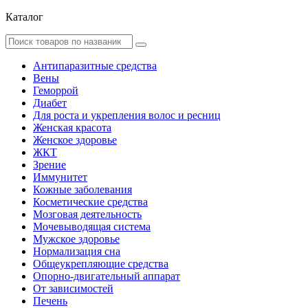
Каталог
Антипаразитные средства
Вены
Геморрой
Диабет
Для роста и укрепления волос и ресниц
Женская красота
Женское здоровье
ЖКТ
Зрение
Иммунитет
Кожные заболевания
Косметические средства
Мозговая деятельность
Мочевыводящая система
Мужское здоровье
Нормализация сна
Общеукрепляющие средства
Опорно-двигательный аппарат
От зависимостей
Печень