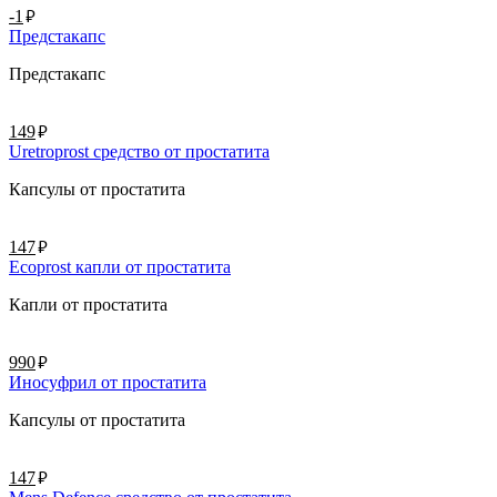
руб.
-1
Предстакапс
Предстакапс
руб.
149
Uretroprost средство от простатита
Капсулы от простатита
руб.
147
Ecoprost капли от простатита
Капли от простатита
руб.
990
Иносуфрил от простатита
Капсулы от простатита
руб.
147