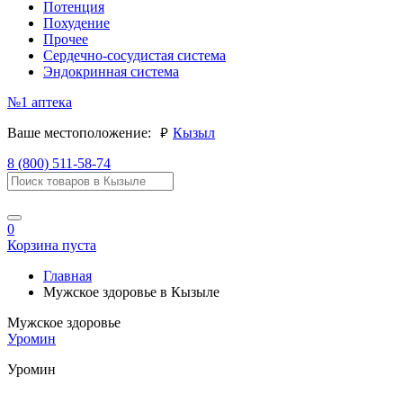
Потенция
Похудение
Прочее
Сердечно-сосудистая система
Эндокринная система
№1
аптека
руб.
Ваше местоположение:
Кызыл
8 (800) 511-58-74
0
Корзина пуста
Главная
Мужское здоровье в Кызыле
Мужское здоровье
Уромин
Уромин