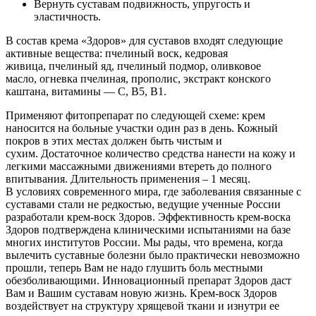
Вернуть суставам подвижность, упругость и
эластичность.
В состав крема «Здоров» для суставов входят следующие
активные вещества: пчелиный воск, кедровая
живица, пчелиный яд, пчелиный подмор, оливковое
масло, огневка пчелиная, прополис, экстракт конского
каштана, витамины — С, В5, В1.
Применяют фитопрепарат по следующей схеме: крем
наносится на больные участки один раз в день. Кожный
покров в этих местах должен быть чистым и
сухим. Достаточное количество средства нанести на кожу и
легкими массажными движениями втереть до полного
впитывания. Длительность применения – 1 месяц.
В условиях современного мира, где заболевания связанные с
суставами стали не редкостью, ведущие ученные России
разработали крем-воск Здоров. Эффективность крем-воска
Здоров подтверждена клиническими испытаниями на базе
многих институтов России. Мы рады, что времена, когда
вылечить суставные болезни было практически невозможно
прошли, теперь Вам не надо глушить боль местными
обезболивающими. Инновационный препарат Здоров даст
Вам и Вашим суставам новую жизнь. Крем-воск Здоров
воздействует на структуру хрящевой ткани и изнутри ее