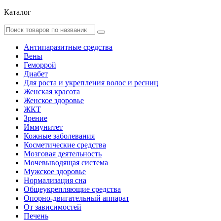
Каталог
Антипаразитные средства
Вены
Геморрой
Диабет
Для роста и укрепления волос и ресниц
Женская красота
Женское здоровье
ЖКТ
Зрение
Иммунитет
Кожные заболевания
Косметические средства
Мозговая деятельность
Мочевыводящая система
Мужское здоровье
Нормализация сна
Общеукрепляющие средства
Опорно-двигательный аппарат
От зависимостей
Печень