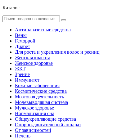
Каталог
Антипаразитные средства
Вены
Геморрой
Диабет
Для роста и укрепления волос и ресниц
Женская красота
Женское здоровье
ЖКТ
Зрение
Иммунитет
Кожные заболевания
Косметические средства
Мозговая деятельность
Мочевыводящая система
Мужское здоровье
Нормализация сна
Общеукрепляющие средства
Опорно-двигательный аппарат
От зависимостей
Печень