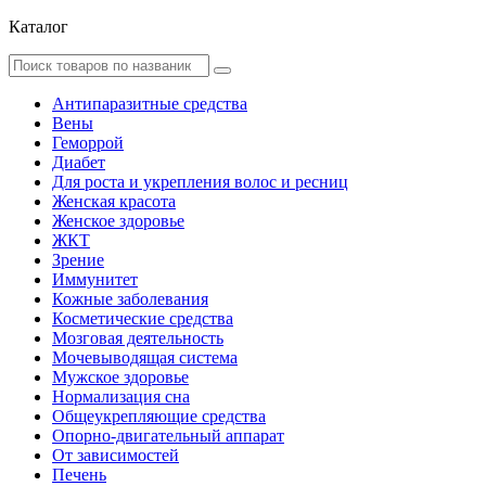
Каталог
Антипаразитные средства
Вены
Геморрой
Диабет
Для роста и укрепления волос и ресниц
Женская красота
Женское здоровье
ЖКТ
Зрение
Иммунитет
Кожные заболевания
Косметические средства
Мозговая деятельность
Мочевыводящая система
Мужское здоровье
Нормализация сна
Общеукрепляющие средства
Опорно-двигательный аппарат
От зависимостей
Печень